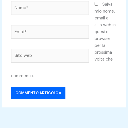
Nome*
Salva il
mio nome,
email e
sito web in
Email*
questo
browser
per la
Sito
prossima
web
volta che
commento.