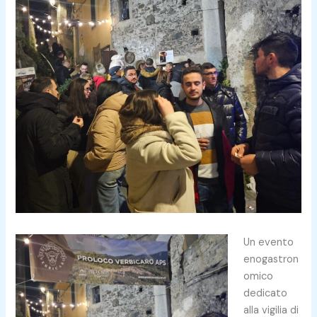
Un evento
enogastron
omico
dedicato
alla vigilia di